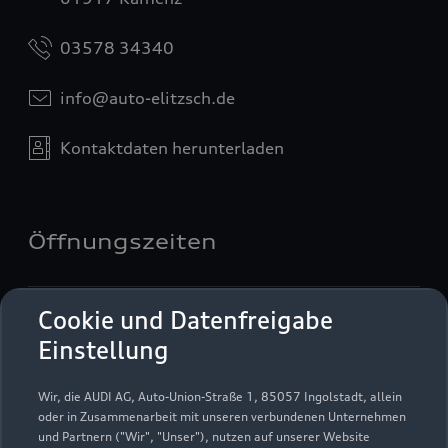
03578 34340
info@auto-elitzsch.de
Kontaktdaten herunterladen
Öffnungszeiten
Service
Cookie und Datenfreigabe
Geöffnet bis
18:00
Einstellung
Wir, die AUDI AG, Auto-Union-Straße 1, 85057 Ingolstadt, allein
Montag - Freitag
06:30 - 18:00
oder in Zusammenarbeit mit unseren verbundenen Unternehmen
und Partnern ("Wir", "Unser"), nutzen auf unserer Website
Samstag
08:00 - 12:00