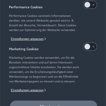
Kaufen & leasen
Alle Modelle
Performance Cookies
Modelle vergleichen
Service & Zubehör
Performance Cookies sammeln Informationen
Neuwagensuche
darüber, wie unsere Webseite genutzt wird (z. B.
Elektromodelle
Anzahl der Besuche, Verweildauer). Diese Cookies
Gebrauchtwagensuche
Support
werden zur Optimierung der Webseite verwendet.
Saisonale Angebote
Plug-in-Hybride
Gebrauchtwagen
Einstellungen anpassen
Audi Services
Über Audi
Kundenservice
Finanzierung
Marketing Cookies
Garantie
Händlersuche
Aktionen & Angebote
Unternehmen
Marketing Cookies werden verwendet, um für die
Audi digital services
Benutzer relevantere und auf deren Interessen
Audi Code
Geschäftskunden
Karriere
zugeschnittene Inhalte anzubieten. Sie werden auch
myAudi
verwendet, um die Erscheinungshäufigkeit einer
Häufige Fragen (FAQ)
Investor Relations
Werbeanzeige zu begrenzen und um die Effektivität
© 2026 AUDI AG. Alle Rechte vorbehalten
von Werbekampagnen zu messen und zu steuern.
Audi Online Beratung
Presse & Media Center
Impressum
Rechtliches
Hinweisgebersystem
Einstellungen anpassen
Online-Terminvereinbarung
Datenschutz
Datenschutzinformation
Cookie-Einstellungen
Servicekontakt
Cookie-Richtlinie
Barrierefreiheit
Audi erleben