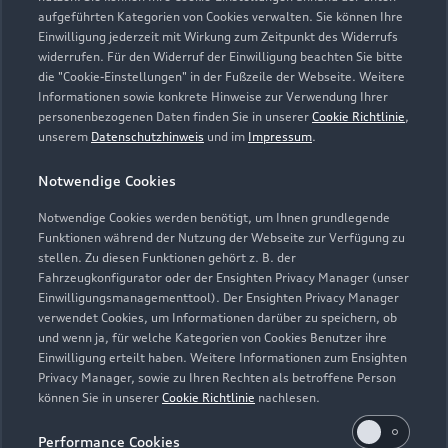
aufgeführten Kategorien von Cookies verwalten. Sie können Ihre
Einwilligung jederzeit mit Wirkung zum Zeitpunkt des Widerrufs
widerrufen. Für den Widerruf der Einwilligung beachten Sie bitte
die "Cookie-Einstellungen" in der Fußzeile der Webseite. Weitere
Informationen sowie konkrete Hinweise zur Verwendung Ihrer
personenbezogenen Daten finden Sie in unserer
Cookie Richtlinie
,
unserem
Datenschutzhinweis
und im
Impressum
.
Zur Reparatur
Notwendige Cookies
Notwendige Cookies werden benötigt, um Ihnen grundlegende
Zurück nach oben
Funktionen während der Nutzung der Webseite zur Verfügung zu
stellen. Zu diesen Funktionen gehört z. B. der
Fahrzeugkonfigurator oder der Ensighten Privacy Manager (unser
Modelle
Einwilligungsmanagementtool). Der Ensighten Privacy Manager
verwendet Cookies, um Informationen darüber zu speichern, ob
und wenn ja, für welche Kategorien von Cookies Benutzer ihre
Kaufen & leasen
Alle Modelle
Einwilligung erteilt haben. Weitere Informationen zum Ensighten
Privacy Manager, sowie zu Ihren Rechten als betroffene Person
Modelle vergleichen
können Sie in unserer
Cookie Richtlinie
nachlesen.
Service & Zubehör
Neuwagensuche
Elektromodelle
Performance Cookies