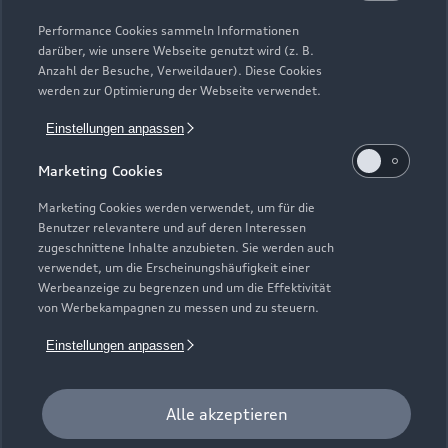
Gebrauchtwagensuche
Support
Saisonale Angebote
Plug-in-Hybride
Performance Cookies sammeln Informationen
Gebrauchtwagen
darüber, wie unsere Webseite genutzt wird (z. B.
Audi Services
Über Audi
Anzahl der Besuche, Verweildauer). Diese Cookies
Kundenservice
Finanzierung
werden zur Optimierung der Webseite verwendet.
Garantie
Händlersuche
Aktionen & Angebote
Einstellungen anpassen
Unternehmen
Audi digital services
Audi Code
Geschäftskunden
Marketing Cookies
Karriere
myAudi
Häufige Fragen (FAQ)
Marketing Cookies werden verwendet, um für die
Investor Relations
Benutzer relevantere und auf deren Interessen
© 2026 AUDI AG. Alle Rechte vorbehalten
Audi Online Beratung
zugeschnittene Inhalte anzubieten. Sie werden auch
Presse & Media Center
verwendet, um die Erscheinungshäufigkeit einer
Impressum
Rechtliches
Hinweisgebersystem
Online-Terminvereinbarung
Werbeanzeige zu begrenzen und um die Effektivität
Datenschutz
Datenschutzinformation
Cookie-Einstellungen
von Werbekampagnen zu messen und zu steuern.
Servicekontakt
Cookie-Richtlinie
Barrierefreiheit
Audi erleben
Einstellungen anpassen
Digital Services Act
EU Data Act
Bordbuch & Bedienungsanleitungen
Newsletter
Verträge kündigen
Alle akzeptieren
1
Der Umfang des Audi CarCheck wird gegebenenfalls